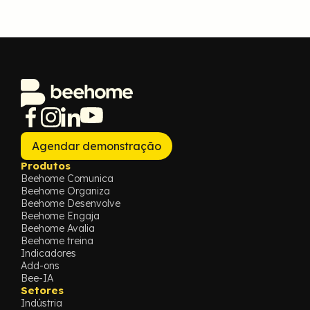
Agendar demonstração
Produtos
Beehome Comunica
Beehome Organiza
Beehome Desenvolve
Beehome Engaja
Beehome Avalia
Beehome treina
Indicadores
Add-ons
Bee-IA
Setores
Indústria