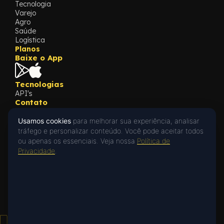
Tecnologia
Varejo
Agro
Saúde
Logística
Planos
Baixe o App
Tecnologias
API's
Contato
Fale com a nossa equipe
Conteúdos
Usamos cookies
para melhorar sua experiência, analisar
Blog
tráfego e personalizar conteúdo. Você pode aceitar todos
Cases
ou apenas os essenciais. Veja nossa
Política de
What's New
Privacidade
.
Privacidade
Privacy Policy