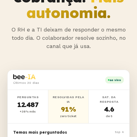
autonomia.
O RH e a TI deixam de responder o mesmo
todo dia. O colaborador resolve sozinho, no
canal que já usa.
ao vivo
Últimos 30 dias
PERGUNTAS
RESOLVIDAS PELA
SAT. DA
IA
RESPOSTA
12.487
91%
4.6
+38% mês
zero ticket
de 5
Temas mais perguntados
top 4