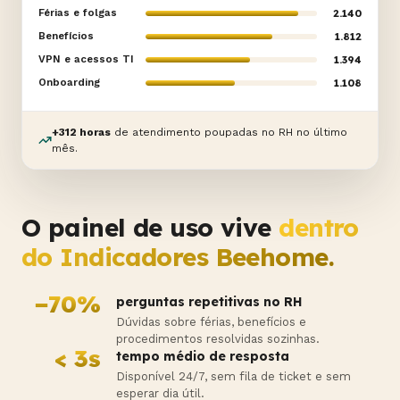
Férias e folgas
2.140
Benefícios
1.812
VPN e acessos TI
1.394
Onboarding
1.108
+312 horas
de atendimento poupadas no RH no último
mês.
O painel de uso vive
dentro
do Indicadores Beehome.
−70%
perguntas repetitivas no RH
Dúvidas sobre férias, benefícios e
procedimentos resolvidas sozinhas.
< 3s
tempo médio de resposta
Disponível 24/7, sem fila de ticket e sem
esperar dia útil.