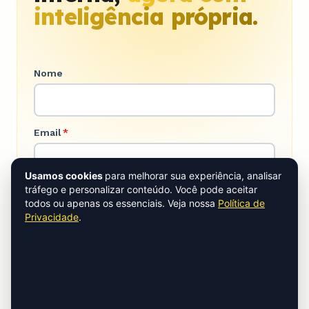
inteligência própria.
Nome
Email
*
Usamos cookies
para melhorar sua experiência, analisar
tráfego e personalizar conteúdo. Você pode aceitar
Oi! 👋 Posso ajudar?
Número de telefone
*
todos ou apenas os essenciais. Veja nossa
Política de
Fale com a gente no WhatsApp ou deixe
Privacidade
.
uma mensagem.
Empresa