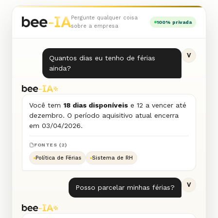
Pergunte qualquer coisa
100% privada
sobre a empresa
V
Quantos dias eu tenho de férias
ainda?
Você tem
18 dias disponíveis
e 12 a vencer até
dezembro. O período aquisitivo atual encerra
em 03/04/2026.
FONTES (2)
Política de Férias
Sistema de RH
V
Posso parcelar minhas férias?