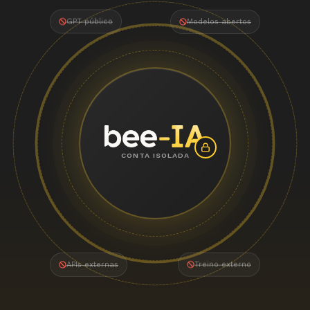
GPT público
Modelos abertos
CONTA ISOLADA
APIs externas
Treino externo