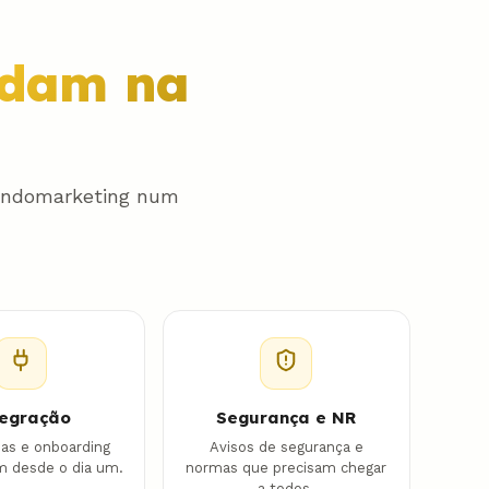
odam na
 endomarketing num
tegração
Segurança e NR
as e onboarding
Avisos de segurança e
m desde o dia um.
normas que precisam chegar
a todos.