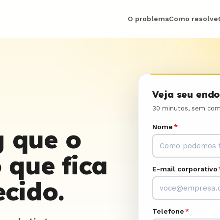
O problema
Como resolve
Veja seu endo
30 minutos, sem com
Nome
*
 que o
o que fica
E-mail corporativo
cido.
Telefone
*