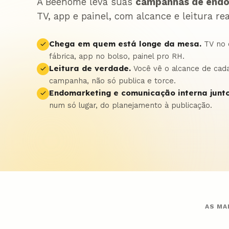
A Beehome leva suas
campanhas de endo
TV, app e painel, com alcance e leitura rea
Chega em quem está longe da mesa.
TV no 
fábrica, app no bolso, painel pro RH.
Leitura de verdade.
Você vê o alcance de cad
campanha, não só publica e torce.
Endomarketing e comunicação interna junt
num só lugar, do planejamento à publicação.
AS MA