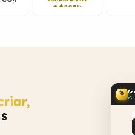
iderança.
colaboradores
.
Be
criar,
On
s