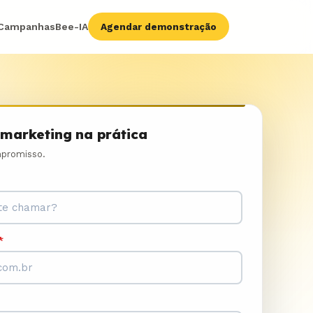
Campanhas
Bee-IA
Agendar demonstração
marketing na prática
promisso.
*