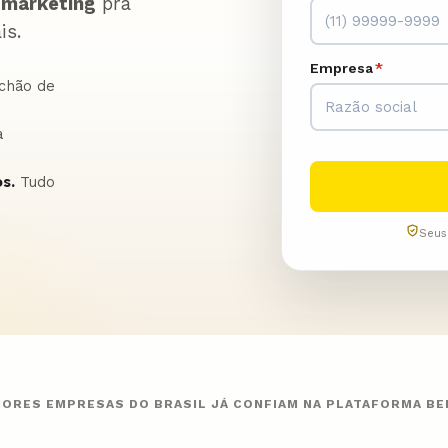
marketing
pra
is.
Empresa
*
chão de
a
os.
Tudo
Seus
IORES EMPRESAS DO BRASIL JÁ CONFIAM NA PLATAFORMA B