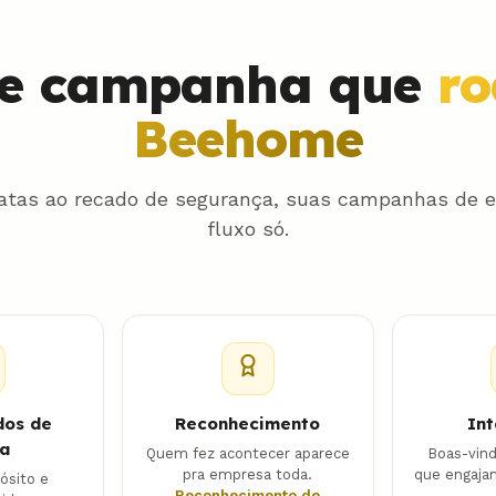
de campanha que
r
Beehome
datas ao recado de segurança, suas campanhas de
fluxo só.
os de
Reconhecimento
In
ra
Quem fez acontecer aparece
Boas-vind
pra empresa toda.
que engaja
ósito e
Reconhecimento de