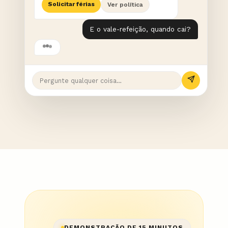
Solicitar férias
Ver política
E o vale-refeição, quando cai?
Pergunte qualquer coisa…
DEMONSTRAÇÃO DE 15 MINUTOS