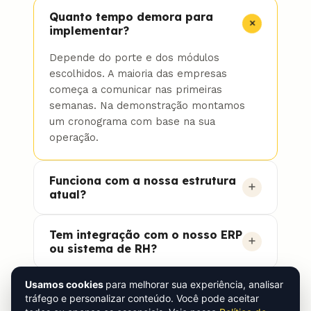
Quanto tempo demora para
implementar?
Depende do porte e dos módulos
escolhidos. A maioria das empresas
começa a comunicar nas primeiras
semanas. Na demonstração montamos
um cronograma com base na sua
operação.
Funciona com a nossa estrutura
atual?
Sim. A Beehome roda no app, na web e
Tem integração com o nosso ERP
na TV, sem trocar nada do que você já
ou sistema de RH?
tem. Quem está no escritório, na loja ou
na fábrica acessa do mesmo jeito.
A plataforma trabalha com integrações
Usamos cookies
para melhorar sua experiência, analisar
Como funciona o suporte e o
para puxar e sincronizar dados. Quais
tráfego e personalizar conteúdo. Você pode aceitar
Oi! 👋 Posso ajudar?
onboarding?
sistemas e como conectar a gente alinha