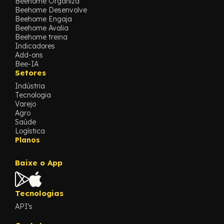
Beehome Organiza
Beehome Desenvolve
Beehome Engaja
Beehome Avalia
Beehome treina
Indicadores
Add-ons
Bee-IA
Setores
Indústria
Tecnologia
Varejo
Agro
Saúde
Logística
Planos
Baixe o App
Tecnologias
API's