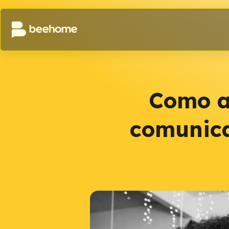
Como a 
comunica