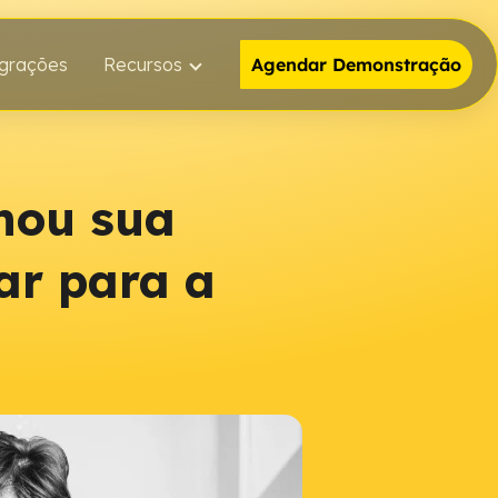
egrações
Recursos
Agendar Demonstração
onou sua
ar para a