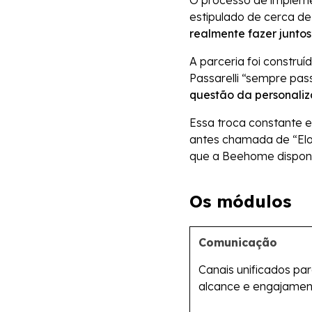
O processo de impleme
estipulado de cerca d
realmente fazer juntos
A parceria foi constru
Passarelli “sempre pa
questão da personali
Essa troca constante 
antes chamada de “El
que a Beehome disponib
Os módulos
Comunicação
Canais unificados pa
alcance e engajamen