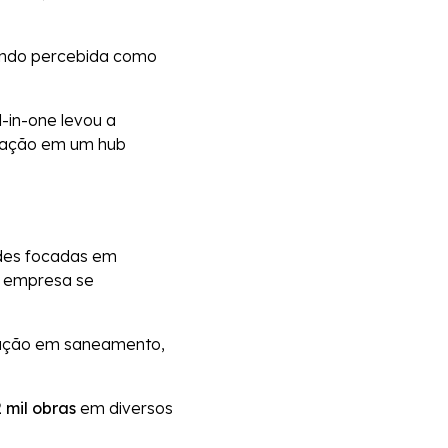
sendo percebida como
l-in-one levou a
cação em um hub
ades focadas em
a empresa se
tuação em saneamento,
 mil obras
em diversos