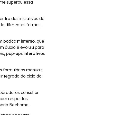
ome superou essa
tro das iniciativas de
e diferentes formas,
um
podcast interno
, que
m áudio e evoluiu para
rs, pop-ups interativos
os formulários manuais
integrada do ciclo do
boradores consultar
 com respostas
rópria Beehome.