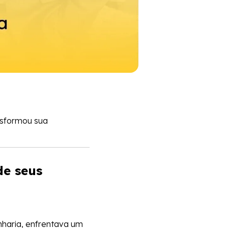
nsformou sua
de seus
nharia, enfrentava um