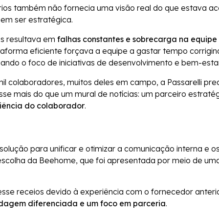
rios também não fornecia uma visão real do que estava ac
em ser estratégica.
s resultava em
falhas constantes e sobrecarga na equip
ataforma eficiente forçava a equipe a gastar tempo corrigi
sviando o foco de iniciativas de desenvolvimento e bem-est
il colaboradores, muitos deles em campo, a Passarelli pr
se mais do que um mural de notícias: um parceiro estraté
iência do colaborador
.
olução para unificar e otimizar a comunicação interna e o
 escolha da Beehome, que foi apresentada por meio de uma
sse receios devido à experiência com o fornecedor anter
dagem diferenciada e um foco em parceria
.