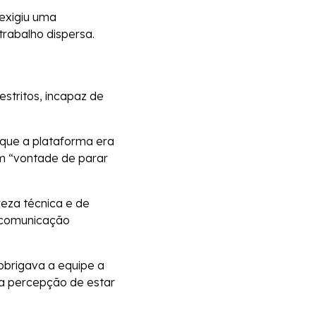
 exigiu uma
trabalho dispersa.
stritos, incapaz de
 que a plataforma era
m “vontade de parar
eza técnica e de
a comunicação
obrigava a equipe a
sa percepção de estar