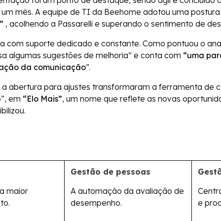
ntação foi um ponto de destaque, sendo ágil e concluído 
e um mês. A equipe de TI da Beehome adotou uma postur
”
, acolhendo a Passarelli e superando o sentimento de desc
ída com suporte dedicado e constante. Como pontuou o analis
ssa algumas sugestões de melhoria” e conta com
“uma parc
zação da comunicação
”.
e a abertura para ajustes transformaram a ferramenta de 
o”, em
“Elo Mais”
, um nome que reflete as novas oportuni
ilizou.
Gestão de pessoas
Gest
ra maior
A automação da avaliação de
Centr
to.
desempenho.
e pro