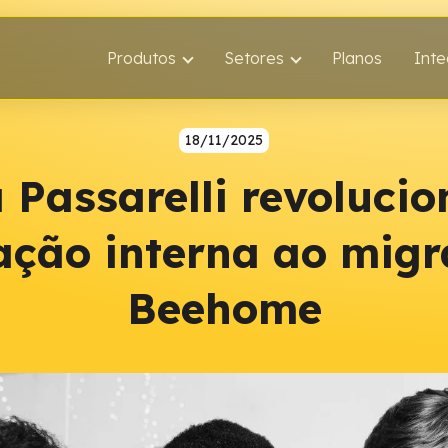
Produtos
Setores
Planos
Int
18/11/2025
Passarelli revoluci
ção interna ao migr
Beehome