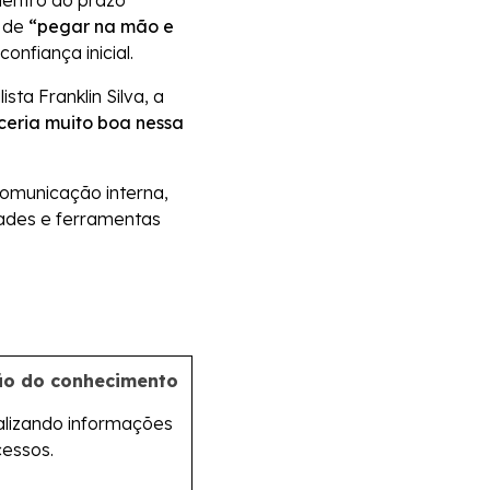
dentro do prazo
a de
“pegar na mão e
onfiança inicial.
ta Franklin Silva, a
eria muito boa nessa
comunicação interna,
dades e ferramentas
ão do conhecimento
alizando informações
cessos.