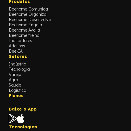
Produtos
Beehome Comunica
Beehome Organiza
Beehome Desenvolve
Beehome Engaja
Beehome Avalia
Beehome treina
Indicadores
Add-ons
Bee-IA
Setores
Indústria
Tecnologia
Varejo
Agro
Saúde
Logística
Planos
Baixe o App
Tecnologias