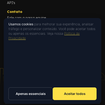
API's
Contato
Fale com a nossa equipe
Conteúdos
Usamos cookies
para melhorar sua experiência, analisar
Blog
tráfego e personalizar conteúdo. Você pode aceitar todos
Cases
ou apenas os essenciais. Veja nossa
Política de
What's New
Privacidade
.
Privacidade
Privacy Policy
Oi! 👋 Posso ajudar?
Fale com a gente no WhatsApp ou deixe
uma mensagem.
Falar no WhatsApp
Apenas essenciais
Aceitar todos