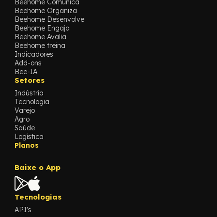
Beehome Comunica
Beehome Organiza
Beehome Desenvolve
Beehome Engaja
Beehome Avalia
Beehome treina
Indicadores
Add-ons
Bee-IA
Setores
Indústria
Tecnologia
Varejo
Agro
Saúde
Logística
Planos
Baixe o App
Tecnologias
API's