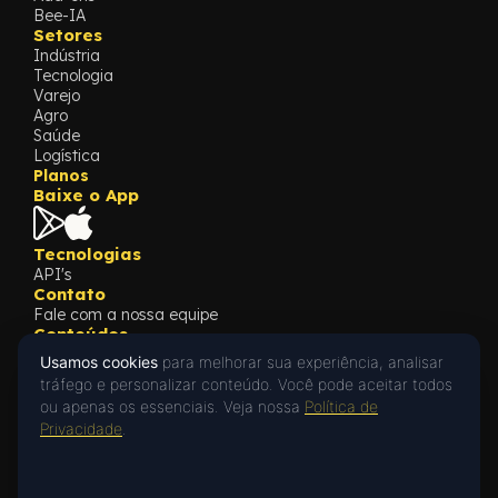
Bee-IA
Setores
Indústria
Tecnologia
Varejo
Agro
Saúde
Logística
Planos
Baixe o App
Tecnologias
API's
Contato
Fale com a nossa equipe
Conteúdos
Blog
Usamos cookies
para melhorar sua experiência, analisar
Cases
tráfego e personalizar conteúdo. Você pode aceitar todos
What's New
ou apenas os essenciais. Veja nossa
Política de
Oi! 👋 Posso ajudar?
Privacidade
Privacidade
.
Privacy Policy
Fale com a gente no WhatsApp ou deixe
uma mensagem.