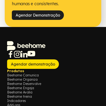
humanas e consistentes.
Agendar Demonstração
Agendar demonstração
Produtos
Beehome Comunica
Beehome Organiza
Beehome Desenvolve
Beehome Engaja
Beehome Avalia
Beehome treina
Indicadores
Add-ons