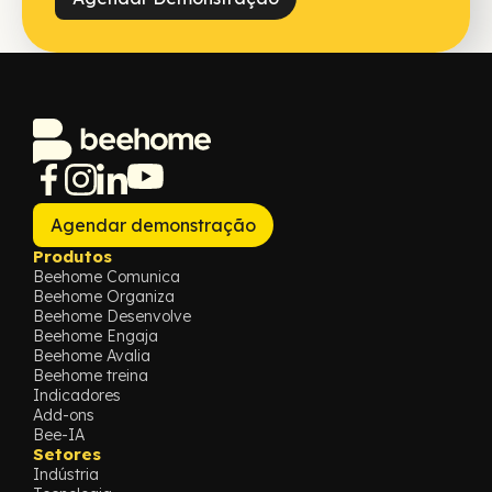
Agendar demonstração
Produtos
Beehome Comunica
Beehome Organiza
Beehome Desenvolve
Beehome Engaja
Beehome Avalia
Beehome treina
Indicadores
Add-ons
Bee-IA
Setores
Indústria