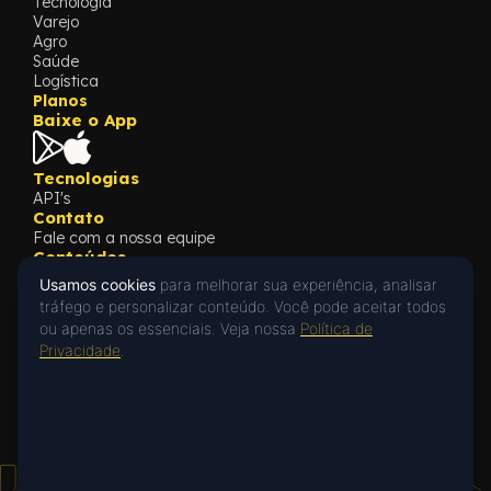
Tecnologia
Varejo
Agro
Saúde
Logística
Planos
Baixe o App
Tecnologias
API's
Contato
Fale com a nossa equipe
Conteúdos
Blog
Usamos cookies
para melhorar sua experiência, analisar
Cases
tráfego e personalizar conteúdo. Você pode aceitar todos
What's New
ou apenas os essenciais. Veja nossa
Política de
Oi! 👋 Posso ajudar?
Privacidade
Privacidade
.
Privacy Policy
Fale com a gente no WhatsApp ou deixe
uma mensagem.