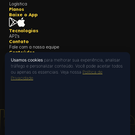
Logística
Planos
Baixe o App
Tecnologias
API's
Contato
Fale com a nossa equipe
Conteúdos
Blog
Usamos cookies
para melhorar sua experiência, analisar
Cases
tráfego e personalizar conteúdo. Você pode aceitar todos
What's New
ou apenas os essenciais. Veja nossa
Política de
Privacidade
Privacidade
.
Privacy Policy
Oi! 👋 Posso ajudar?
Fale com a gente no WhatsApp ou deixe
uma mensagem.
Falar no WhatsApp