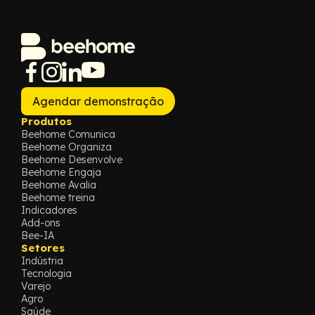
Agendar demonstração
Produtos
Beehome Comunica
Beehome Organiza
Beehome Desenvolve
Beehome Engaja
Beehome Avalia
Beehome treina
Indicadores
Add-ons
Bee-IA
Setores
Indústria
Tecnologia
Varejo
Agro
Saúde