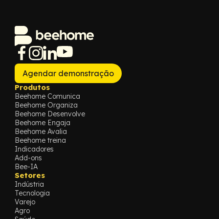
Agendar demonstração
Produtos
Beehome Comunica
Beehome Organiza
Beehome Desenvolve
Beehome Engaja
Beehome Avalia
Beehome treina
Indicadores
Add-ons
Bee-IA
Setores
Indústria
Tecnologia
Varejo
Agro