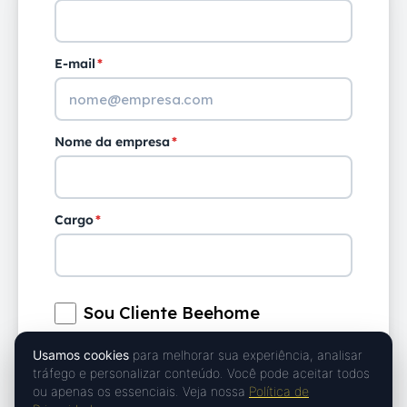
E-mail
*
Nome da empresa
*
Cargo
*
Sou Cliente Beehome
Usamos cookies
para melhorar sua experiência, analisar
Número de Funcionários
*
tráfego e personalizar conteúdo. Você pode aceitar todos
ou apenas os essenciais. Veja nossa
Política de
Oi! 👋 Posso ajudar?