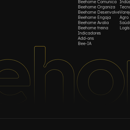
Beehome Comunica
Indús
Beehome Organiza
Tecno
Beehome Desenvolve
Varej
Beehome Engaja
Agro
Beehome Avalia
Saúd
Beehome treina
Logís
Indicadores
Add-ons
Bee-IA