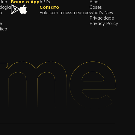
Baixe o App
tria
API's
Blog
Contato
logia
Cases
o
Fale com a nossa equipe
What's New
Privacidade
e
Privacy Policy
tica