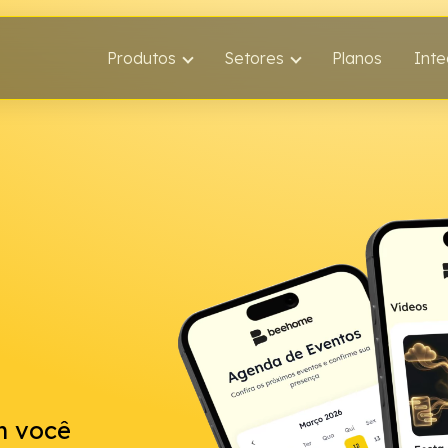
Produtos
Setores
Planos
Int
m você