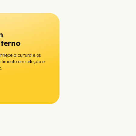
m
xterno
hece a cultura e os
stimento em seleção e
.