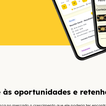
e às oportunidades e retenh
sca no mercado o crescimento que ele poderia ter encontr