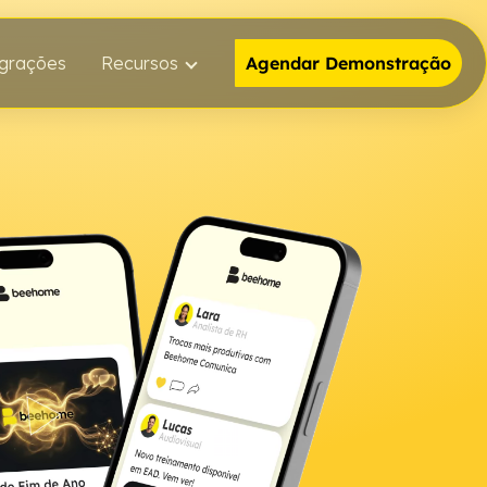
egrações
Recursos
Agendar Demonstração