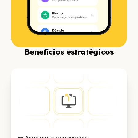
Benefícios estratégicos
🕶️ Anonimato e segurança