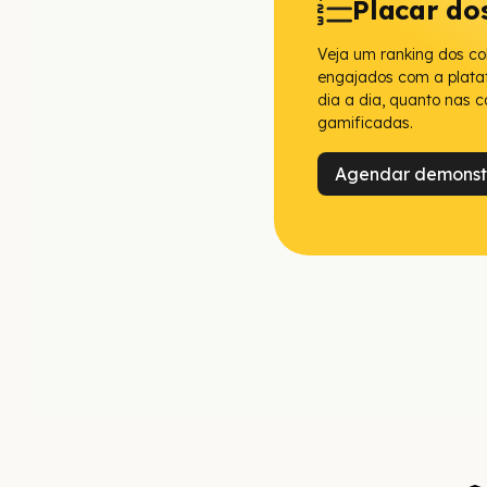
Placar do
Veja um ranking dos co
engajados com a plata
dia a dia, quanto nas
gamificadas.
Agendar demons