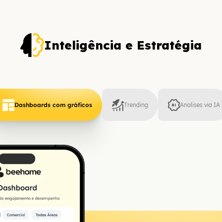
Inteligência e Estratégia
Dashboards com gráficos
Trending
Analises via IA