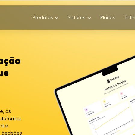
Produtos
Setores
Planos
Int
ação
ue
e, os
ataforma.
ra e
e decisões