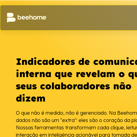
Indicadores de comunic
interna que revelam o q
seus colaboradores não
dizem
O que não é medido, não é gerenciado. Na Beehom
dados não são um "extra": eles são o coração da pl
Nossas ferramentas transformam cada clique, leitu
interação em inteligência acionável para tomada d