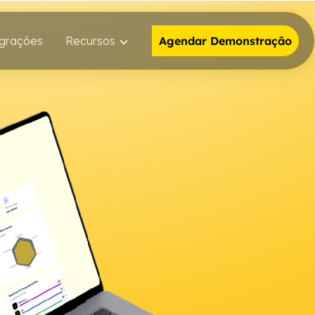
egrações
Recursos
Agendar Demonstração