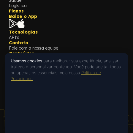
Saúde
Logística
Planos
Baixe o App
Tecnologias
API's
Contato
Fale com a nossa equipe
Conteúdos
Blog
Usamos cookies
para melhorar sua experiência, analisar
Cases
tráfego e personalizar conteúdo. Você pode aceitar todos
What's New
ou apenas os essenciais. Veja nossa
Política de
Oi! 👋 Posso ajudar?
Privacidade
Privacidade
.
Privacy Policy
Fale com a gente no WhatsApp ou deixe
uma mensagem.
Falar no WhatsApp