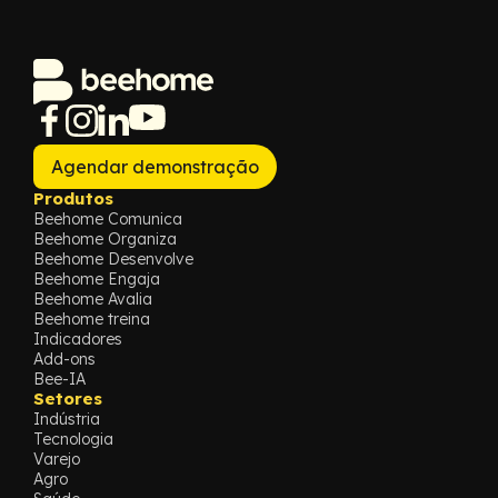
Agendar demonstração
Produtos
Beehome Comunica
Beehome Organiza
Beehome Desenvolve
Beehome Engaja
Beehome Avalia
Beehome treina
Indicadores
Add-ons
Bee-IA
Setores
Indústria
Tecnologia
Varejo
Agro