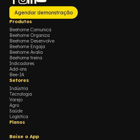
Agendar demonstração
Produtos
Beehome Comunica
Beehome Organiza
Beehome Desenvolve
Beehome Engaja
Beehome Avalia
Beehome treina
Indicadores
Add-ons
Bee-IA
Setores
Indústria
Tecnologia
Varejo
Agro
Saúde
Logística
Planos
Baixe o App