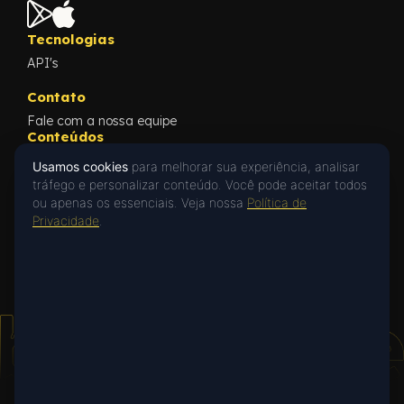
Tecnologias
API's
Contato
Fale com a nossa equipe
Conteúdos
Blog
Usamos cookies
para melhorar sua experiência, analisar
Cases
tráfego e personalizar conteúdo. Você pode aceitar todos
What's New
ou apenas os essenciais. Veja nossa
Política de
Privacidade
Privacidade
.
Privacy Policy