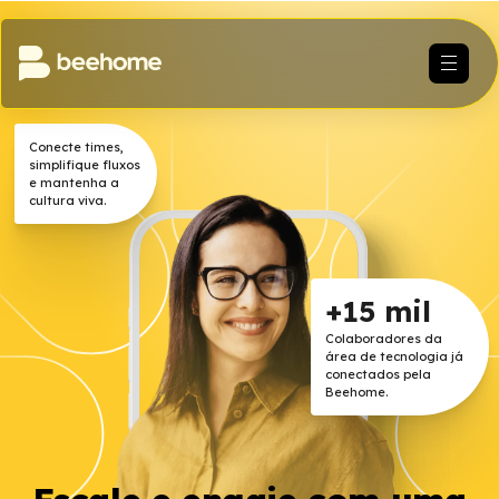
Conecte times,
simplifique fluxos
e mantenha a
cultura viva.
+15 
Colaborado
área de tec
conectados
Beehome.