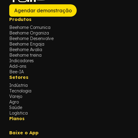
Agendar demonstração
Produtos
Beehome Comunica
Beehome Organiza
Beehome Desenvolve
Beehome Engaja
Beehome Avalia
Beehome treina
Indicadores
Add-ons
Bee-IA
Setores
Indústria
Tecnologia
Varejo
Agro
Saúde
Logística
Planos
Baixe o App