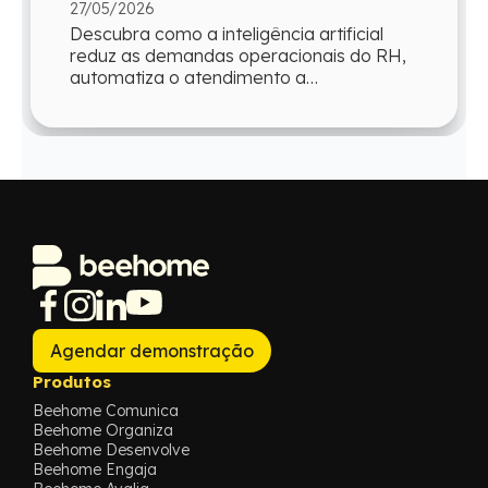
27/05/2026
Descubra como a inteligência artificial
reduz as demandas operacionais do RH,
automatiza o atendimento a
colaboradores e devolve ao time mais
tempo para atua...
Agendar demonstração
Produtos
Beehome Comunica
Beehome Organiza
Beehome Desenvolve
Beehome Engaja