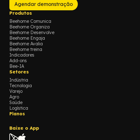
Agendar demonstração
Produtos
Beehome Comunica
Beehome Organiza
Beehome Desenvolve
Beehome Engaja
Beehome Avalia
Beehome treina
Indicadores
Add-ons
Bee-IA
Setores
Indústria
Tecnologia
Varejo
Agro
Saúde
Logística
Planos
Baixe o App