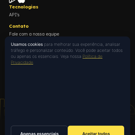
Tecnologias
API's
Contato
Fale com a nossa equipe
Conteúdos
Usamos cookies
para melhorar sua experiência, analisar
Blog
tráfego e personalizar conteúdo. Você pode aceitar todos
Cases
ou apenas os essenciais. Veja nossa
Política de
Oi! 👋 Posso ajudar?
What's New
Privacidade
.
Privacidade
Fale com a gente no WhatsApp ou deixe
Privacy Policy
uma mensagem.
Falar no WhatsApp
Apenas essenciais
Aceitar todos