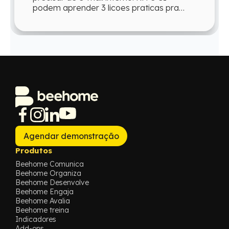
podem aprender 3 licoes praticas pra
reproduzir esse engajamento o ano todo.
Agendar demonstração
Produtos
Beehome Comunica
Beehome Organiza
Beehome Desenvolve
Beehome Engaja
Beehome Avalia
Beehome treina
Indicadores
Add-ons