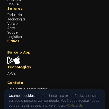
Bee-IA
Setores
Indústria
Tecnologia
Varejo
Agro
Saúde
Logística
Planos
Baixe o App
Tecnologias
API's
Contato
Fale com a nossa equipe
Conteúdos
Usamos cookies
para melhorar sua experiência, analisar
Blog
tráfego e personalizar conteúdo. Você pode aceitar todos
Cases
ou apenas os essenciais. Veja nossa
Política de
Oi! 👋 Posso ajudar?
What's New