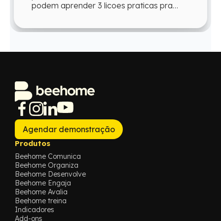
podem aprender 3 licoes praticas pra
reproduzir esse engajamento o ano todo.
Agendar demonstração
Produtos
Beehome Comunica
Beehome Organiza
Beehome Desenvolve
Beehome Engaja
Beehome Avalia
Beehome treina
Indicadores
Add-ons