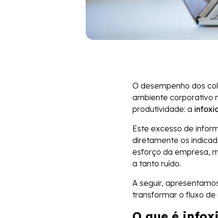
O desempenho dos cola
ambiente corporativo m
produtividade: a
infox
Este excesso de infor
diretamente os indica
esforço da empresa, 
a tanto ruído.
A seguir, apresentam
transformar o fluxo d
O que é infox