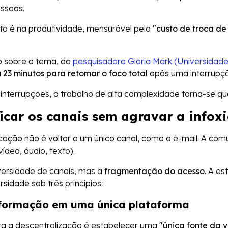
essoas.
to é na produtividade, mensurável pelo
"custo de troca de
o sobre o tema, da
pesquisadora Gloria Mark (Universidade 
a
23 minutos para retomar o foco total
após uma interrupç
nterrupções, o trabalho de alta complexidade torna-se qu
icar os canais sem agravar a infox
icação não é voltar a um único canal, como o e-mail. A c
vídeo, áudio, texto).
versidade de canais, mas a
fragmentação do acesso
. A es
sidade sob três princípios:
informação em uma única plataforma
ara a descentralização é estabelecer uma
"única fonte da