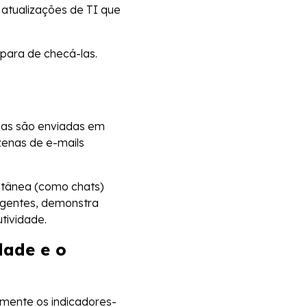
 atualizações de TI que
para de checá-las.
exas são enviadas em
zenas de e-mails
ntânea (como chats)
urgentes, demonstra
tividade.
dade e o
mente os indicadores-