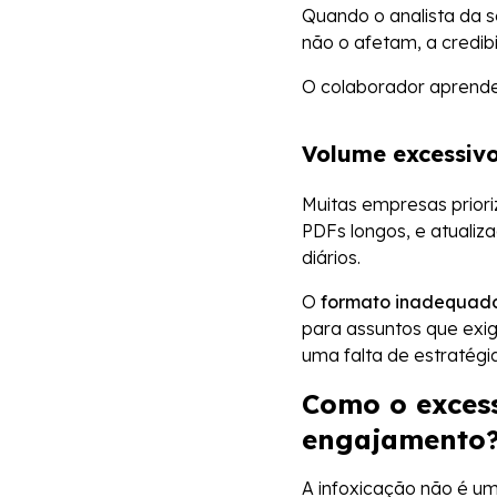
Quando o analista da s
não o afetam, a credi
O colaborador aprende 
Volume excessiv
Muitas empresas prior
PDFs longos, e atuali
diários.
O
formato inadequad
para assuntos que exig
uma falta de estratégi
Como o excess
engajamento
A infoxicação não é u