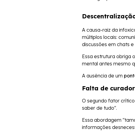
Descentralizaçã
A causa-raiz da infoxi
múltiplos locais: comun
discussões em chats e 
Essa estrutura obriga 
mental antes mesmo qu
A ausência de um
pont
Falta de curado
O segundo fator crític
saber de tudo".
Essa abordagem "tama
informações desnecess