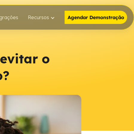
egrações
Recursos
Agendar Demonstração
evitar o
o?