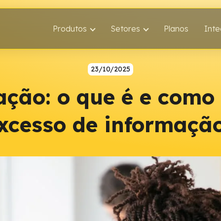
Produtos
Setores
Planos
Int
23/10/2025
ação: o que é e como 
xcesso de informaçã