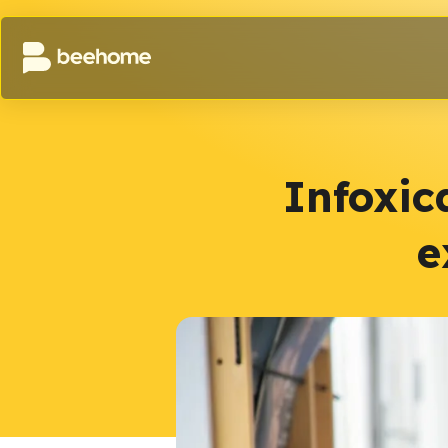
Infoxic
e