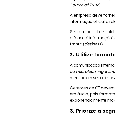
Source of Truth
).
A empresa deve fornec
informação oficial e rel
Seja um portal de cola
a "caça à informação" e
frente (
deskless
).
2. Utilize format
A comunicação interna 
de
microlearning
e
sna
mensagem seja absorv
Gestores de CI devem 
em áudio, pois forma
exponencialmente maio
3. Priorize a se