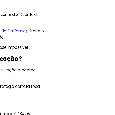
 contexto"
(context
da Califórnia)
, é que o
ão.
ase impossível.
icação?
omunicação moderna
tratégia correta foca
 verdade"
(
Single