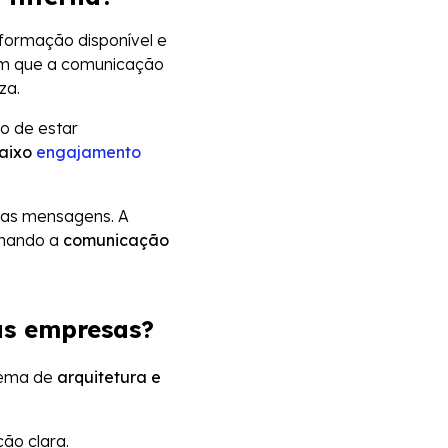
nformação disponível e
 em que a comunicação
za.
o de estar
aixo
engajamento
 as mensagens. A
ornando a
comunicação
as empresas?
lema de
arquitetura e
ão clara.