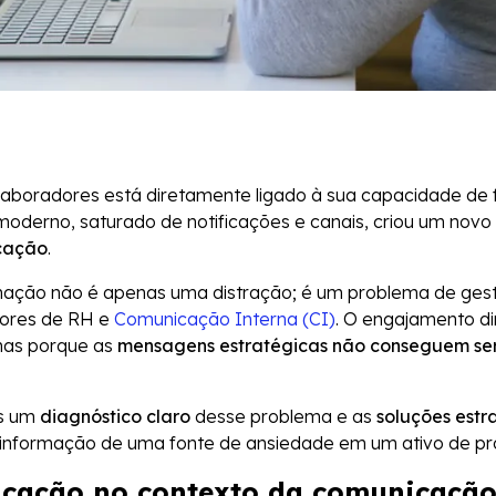
boradores está diretamente ligado à sua capacidade de f
oderno, saturado de notificações e canais, criou um novo
icação
.
mação não é apenas uma distração; é um problema de ges
dores de RH e
Comunicação Interna (CI)
. O engajamento di
mas porque as
mensagens estratégicas não conseguem ser
os um
diagnóstico claro
desse problema e as
soluções estr
e informação de uma fonte de ansiedade em um ativo de pr
icação no contexto da comunicação