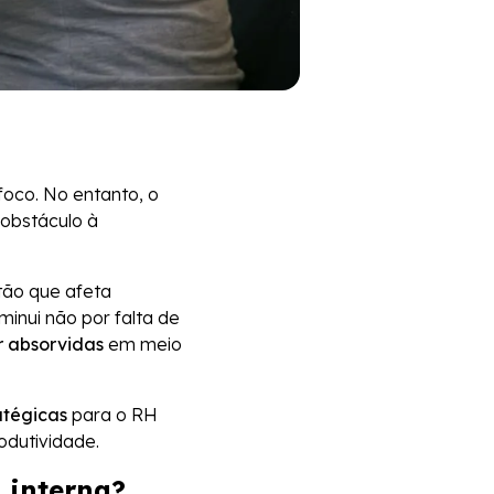
oco. No entanto, o
 obstáculo à
tão que afeta
minui não por falta de
 absorvidas
em meio
atégicas
para o RH
odutividade.
 interna?