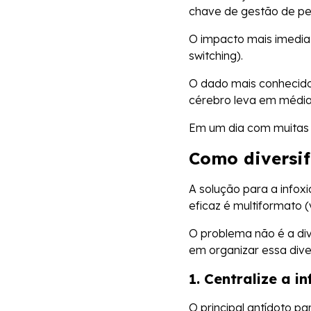
chave de gestão de p
O impacto mais imedia
switching).
O dado mais conhecid
cérebro leva em médi
Em um dia com muitas i
Como diversif
A solução para a infox
eficaz é multiformato (
O problema não é a di
em organizar essa diver
1. Centralize a 
O principal antídoto p