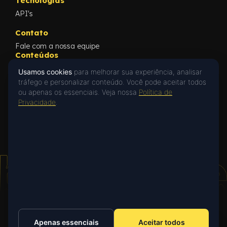
Tecnologias
API's
Contato
Fale com a nossa equipe
Conteúdos
Blog
Usamos cookies
para melhorar sua experiência, analisar
Cases
tráfego e personalizar conteúdo. Você pode aceitar todos
What's New
ou apenas os essenciais. Veja nossa
Política de
Oi! 👋 Posso ajudar?
Privacidade
Privacidade
.
Privacy Policy
Fale com a gente no WhatsApp ou deixe
uma mensagem.
Falar no WhatsApp
Apenas essenciais
Aceitar todos