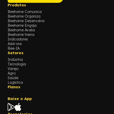
Produtos
Beehome Comunica
Beehome Organiza
Beehome Desenvolve
Beehome Engaja
Beehome Avalia
Beehome treina
Indicadores
Add-ons
Bee-IA
Setores
Indústria
Tecnologia
Varejo
Agro
Saúde
Logística
Planos
Baixe o App